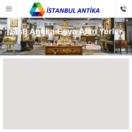
Şişli Antika Eşya Alan Yerler
Anasayfa
»
Ürünler
»
Antika Eşya