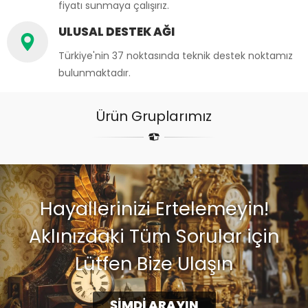
fiyatı sunmaya çalışırız.
ULUSAL DESTEK AĞI
Türkiye'nin 37 noktasında teknik destek noktamız
bulunmaktadır.
Ürün Gruplarımız
Hayallerinizi Ertelemeyin!
Aklınızdaki Tüm Sorular için
Lütfen Bize Ulaşın
ŞİMDİ ARAYIN