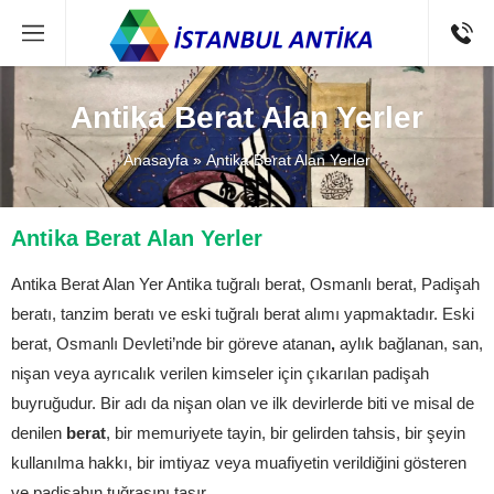
Antika Berat Alan Yerler
Anasayfa
»
Antika Berat Alan Yerler
Antika Berat Alan Yerler
Antika Berat Alan Yer Antika tuğralı berat, Osmanlı berat, Padişah
beratı, tanzim beratı ve eski tuğralı berat alımı yapmaktadır. Eski
berat, Osmanlı Devleti’nde bir göreve atanan
,
aylık bağlanan, san,
nişan veya ayrıcalık verilen kimseler için çıkarılan padişah
buyruğudur. Bir adı da nişan olan ve ilk devirlerde biti ve misal de
denilen
berat
, bir memuriyete tayin, bir gelirden tahsis, bir şeyin
kullanılma hakkı, bir imtiyaz veya muafiyetin verildiğini gösteren
ve padişahın tuğrasını taşır.