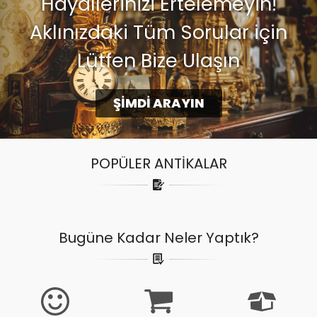
Hayallerinizi Ertelemeyin!
Aklınızdaki Tüm Sorular için
Lütfen Bize Ulaşın
ŞİMDİ ARAYIN
POPÜLER ANTİKALAR
Bugüne Kadar Neler Yaptık?