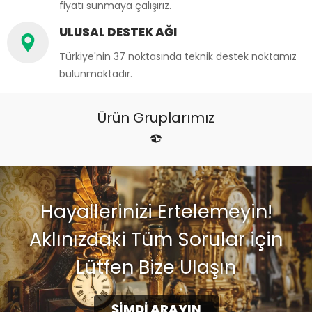
fiyatı sunmaya çalışırız.
ULUSAL DESTEK AĞI
Türkiye'nin 37 noktasında teknik destek noktamız
bulunmaktadır.
Ürün Gruplarımız
Hayallerinizi Ertelemeyin!
Aklınızdaki Tüm Sorular için
Lütfen Bize Ulaşın
ŞİMDİ ARAYIN